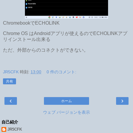
ChromebookでECHOLINK
Chrome OS はAndroidアプリが使えるのでECHOLINKアプ
リインストール出来る
ただ、外部からのコネクトができない。
JR5CFK
時刻:
13:00
0 件のコメント:
共有
‹
›
ホーム
ウェブ バージョンを表示
自己紹介
JR5CFK