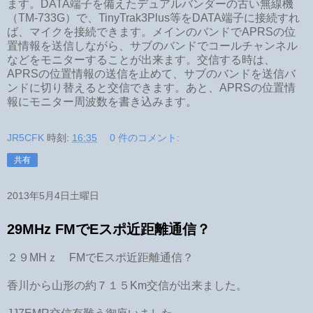
ます。DATA端子を備えたデュアルバンダーの古い無線機
（TM-733G）で、TinyTrak3Plus等をDATA端子に接続すれ
ば、マイクを接続できます。メインのバンドでAPRSの位
置情報を送信しながら、サブのバンドでコールチャンネル
などをモニターすることが出来ます。交信する時は、
APRSの位置情報の送信を止めて、サブのバンドを送信バ
ンドに切り替えると交信できます。あと、APRSの位置情
報にモニター周波数を書き込みます。
JR5CFK
時刻:
16:35
0 件のコメント:
共有
2013年5月4日土曜日
29MHz FMでEスポ近距離通信？
２９MHｚ FMでEスポ近距離通信？
香川から山形の約７１５Km交信が出来ました。