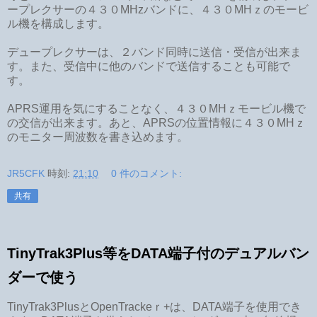
ープレクサーの４３０MHzバンドに、４３０MHｚのモービ
ル機を構成します。
デュープレクサーは、２バンド同時に送信・受信が出来ま
す。また、受信中に他のバンドで送信することも可能で
す。
APRS運用を気にすることなく、４３０MHｚモービル機で
の交信が出来ます。あと、APRSの位置情報に４３０MHｚ
のモニター周波数を書き込めます。
JR5CFK
時刻:
21:10
0 件のコメント:
共有
TinyTrak3Plus等をDATA端子付のデュアルバン
ダーで使う
TinyTrak3PlusとOpenTrackeｒ+は、DATA端子を使用でき